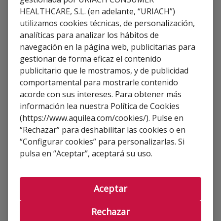
HEALTHCARE, S.L. (en adelante, “URIACH”)
Apto durante la lactancia
utilizamos cookies técnicas, de personalización,
analíticas para analizar los hábitos de
navegación en la página web, publicitarias para
Apto para embarazadas
gestionar de forma eficaz el contenido
publicitario que le mostramos, y de publicidad
comportamental para mostrarle contenido
acorde con sus intereses. Para obtener más
información lea nuestra Política de Cookies
(https://www.aquilea.com/cookies/). Pulse en
Resuelve tus dudas
“Rechazar” para deshabilitar las cookies o en
“Configurar cookies” para personalizarlas. Si
¿Cistitus es apto para celíacos? ¿Y para
pulsa en “Aceptar”, aceptará su uso.
intolerantes a la lactosa?
¿A partir de qué edad se puede tomar Cistitus?
Aceptar
¿Puedo tomar Cistitus siendo diabético?
Rechazar