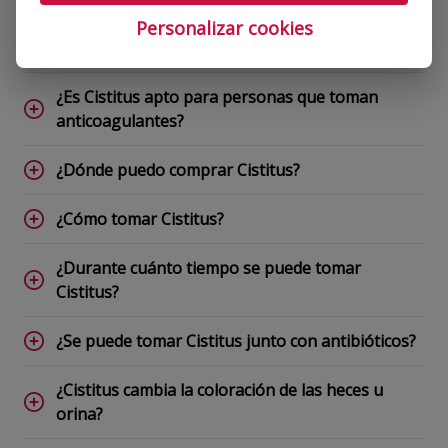
¿Puedo tomar Cistitus si estoy embarazada o
Personalizar cookies
dando el pecho?
¿Es Cistitus apto para personas que toman
anticoagulantes?
¿Dónde puedo comprar Cistitus?
¿Cómo tomar Cistitus?
¿Durante cuánto tiempo se puede tomar
Cistitus?
¿Se puede tomar Cistitus junto con antibióticos?
¿Cistitus cambia la coloración de las heces u
orina?