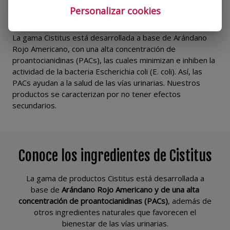
Personalizar cookies
¿Qué es Cistitus?
La gama Cistitus está desarrollada a base de Arándano
Rojo Americano, con una alta concentración de
proantocianidinas (PACs), las cuales minimizan e inhiben la
actividad de la bacteria Escherichia coli (E. coli). Así, las
PACs ayudan a la salud de las vías urinarias. Nuestros
productos se caracterizan por no tener efectos
secundarios.
Conoce los ingredientes de Cistitus
La gama de productos Cistitus está desarrollada a
base de
Arándano Rojo Americano y de una alta
concentración de proantocianidinas (PACs)
, además de
otros ingredientes naturales que favorecen el
bienestar de las vías urinarias.