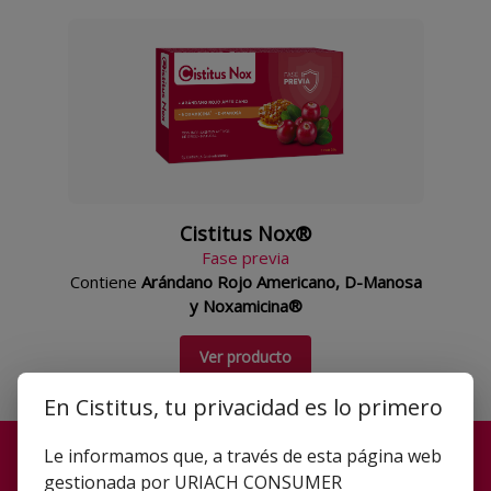
Cistitus Nox®
Fase previa
Contiene
Arándano Rojo Americano, D-Manosa
y Noxamicina®
Ver producto
En Cistitus, tu privacidad es lo primero
Le informamos que, a través de esta página web
¿Donde comprar?
gestionada por URIACH CONSUMER